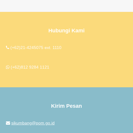
Hubungi Kami
(+62)21-4245075 ext. 1110
(+62)812 9284 1121
Kirim Pesan
sikumbang@pom.go.id