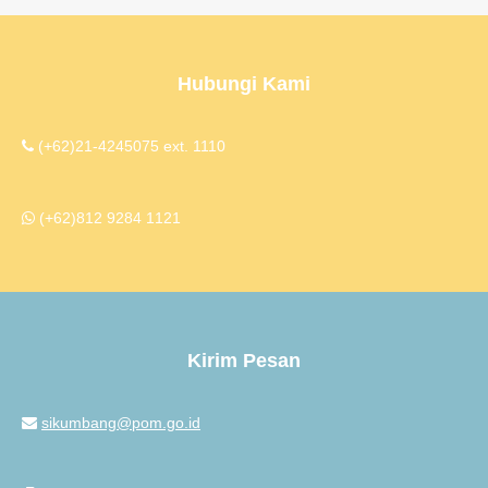
Hubungi Kami
(+62)21-4245075 ext. 1110
(+62)812 9284 1121
Kirim Pesan
sikumbang@pom.go.id